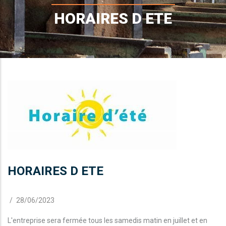
d'Ariane
HORAIRES D ETE
HORAIRES D ETE
/
28/06/2023
L'entreprise sera fermée tous les samedis matin en juillet et en